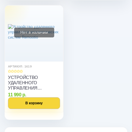
Нет в наличии
АРТИКУЛ: 1619
УСТРОЙСТВО
УДАЛЕННОГО
УПРАВЛЕНИЯ
АВТОМАТИЧЕСКИХ
11 990 р.
СИСТЕМ REMOOTIO
В корзину