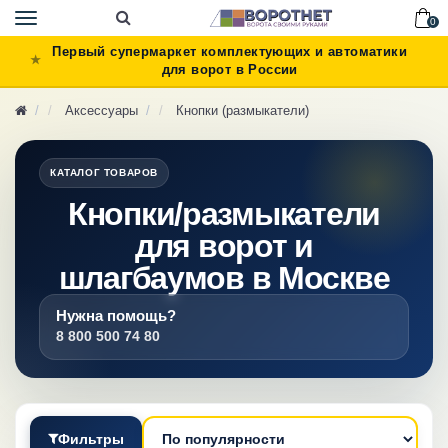
Toggle
0
navigation
Первый супермаркет комплектующих и автоматики
для ворот в России
Аксессуары
Кнопки (размыкатели)
КАТАЛОГ ТОВАРОВ
Кнопки/размыкатели
для ворот и
шлагбаумов в Москве
Нужна помощь?
8 800 500 74 80
Фильтры