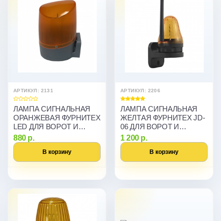
АРТИКУЛ: 2131
АРТИКУЛ: 2206
ЛАМПА СИГНАЛЬНАЯ
ЛАМПА СИГНАЛЬНАЯ
ОРАНЖЕВАЯ ФУРНИТЕХ
ЖЕЛТАЯ ФУРНИТЕХ JD-
LED ДЛЯ ВОРОТ И
06 ДЛЯ ВОРОТ И
ШЛАГБАУМОВ
ШЛАГБАУМОВ
880 р.
1 200 р.
В корзину
В корзину