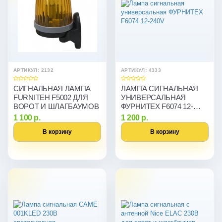
АРТИКУЛ: 2132
АРТИКУЛ: 4333
СИГНАЛЬНАЯ ЛАМПА
ЛАМПА СИГНАЛЬНАЯ
FURNITEH F5002 ДЛЯ
УНИВЕРСАЛЬНАЯ
ВОРОТ И ШЛАГБАУМОВ
ФУРНИТЕХ F6074 12-
240V
1 100 р.
1 200 р.
В корзину
В корзину