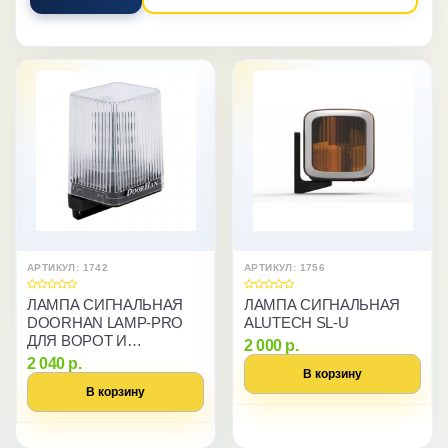
АРТИКУЛ: 1742
АРТИКУЛ: 1756
ЛАМПА СИГНАЛЬНАЯ
ЛАМПА СИГНАЛЬНАЯ
DOORHAN LAMP-PRO
ALUTECH SL-U
ДЛЯ ВОРОТ И
2 000 р.
ШЛАГБАУМОВ
2 040 р.
В корзину
В корзину