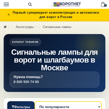
Toggle
0
navigation
Первый супермаркет комплектующих и автоматики
для ворот в России
Аксессуары
Сигнальные лампы
КАТАЛОГ ТОВАРОВ
Сигнальные лампы для
ворот и шлагбаумов в
Москве
Нужна помощь?
8 800 500 74 80
Фильтры