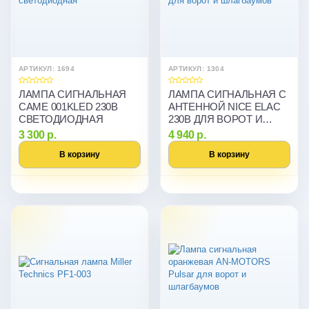
АРТИКУЛ: 1694
АРТИКУЛ: 1304
ЛАМПА СИГНАЛЬНАЯ
ЛАМПА СИГНАЛЬНАЯ С
CAME 001KLED 230B
АНТЕННОЙ NICE ELAC
СВЕТОДИОДНАЯ
230В ДЛЯ ВОРОТ И
ШЛАГБАУМОВ
3 300 р.
4 940 р.
В корзину
В корзину