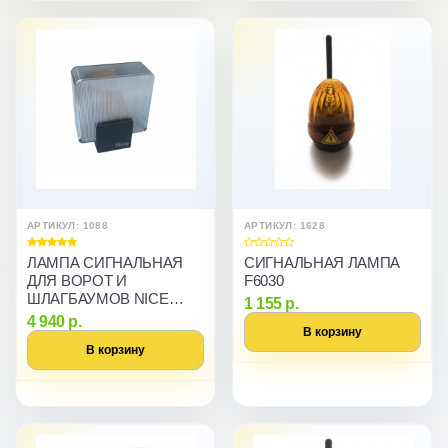
АРТИКУЛ: 1088
АРТИКУЛ: 1628
ЛАМПА СИГНАЛЬНАЯ
СИГНАЛЬНАЯ ЛАМПА
ДЛЯ ВОРОТ И
F6030
ШЛАГБАУМОВ NICE
1 155 р.
ELDC(12B)
4 940 р.
В корзину
В корзину