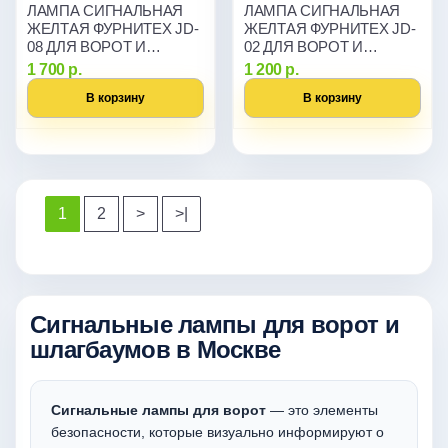
ЛАМПА СИГНАЛЬНАЯ
ЛАМПА СИГНАЛЬНАЯ
ЖЕЛТАЯ ФУРНИТЕХ JD-
ЖЕЛТАЯ ФУРНИТЕХ JD-
08 ДЛЯ ВОРОТ И
02 ДЛЯ ВОРОТ И
ШЛАГБАУМОВ
ШЛАГБАУМОВ
1 700 р.
1 200 р.
В корзину
В корзину
1
2
>
>|
Сигнальные лампы для ворот и
шлагбаумов в Москве
Сигнальные лампы для ворот
— это элементы
безопасности, которые визуально информируют о