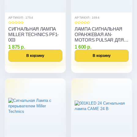
АРТИКУЛ: 1754
АРТИКУЛ: 1094
СИГНАЛЬНАЯ ЛАМПА
ЛАМПА СИГНАЛЬНАЯ
MILLER TECHNICS PF1-
ОРАНЖЕВАЯ AN-
003
MOTORS PULSAR ДЛЯ
ВОРОТ И ШЛАГБАУМОВ
1 875 р.
1 600 р.
В корзину
В корзину