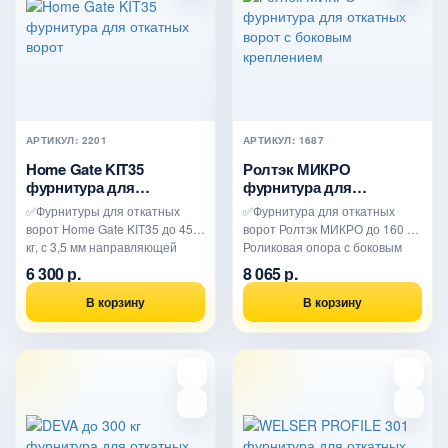
АРТИКУЛ: 2201
АРТИКУЛ: 1687
Home Gate KIT35
Ролтэк МИКРО
фурнитура для
фурнитура для
откатных ворот
откатных ворот с
✅Фурнитуры для откатных
✅Фурнитура для откатных
боковым креплением
ворот Home Gate KIT35 до 450
ворот Ролтэк МИКРО до 160 кг.
кг, с 3,5 мм направляющей
Роликовая опора с боковым
длиной 6 метров. Улов..
креплением с установ..
6 300 р.
8 065 р.
В корзину
В корзину