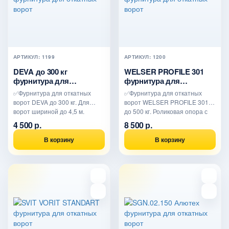
АРТИКУЛ: 1199
АРТИКУЛ: 1200
DEVA до 300 кг
WELSER PROFILE 301
фурнитура для
фурнитура для
откатных ворот
откатных ворот
✅Фурнитура для откатных
✅Фурнитура для откатных
ворот DEVA до 300 кг. Для
ворот WELSER PROFILE 301
ворот шириной до 4,5 м.
до 500 кг. Роликовая опора с
Самый дешевый комплект
усиленным подшипником...
4 500 р.
8 500 р.
фур..
В корзину
В корзину