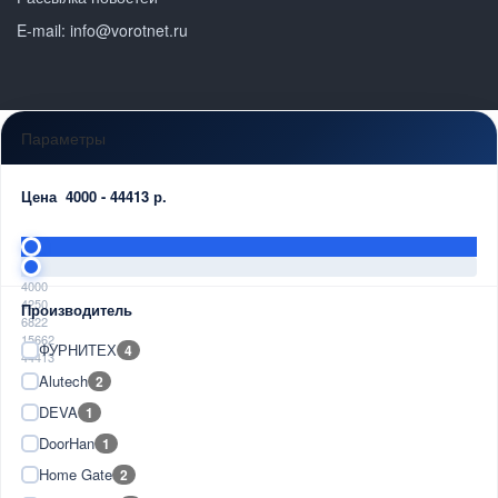
E-mail: info@vorotnet.ru
Параметры
Цена
4000
-
44413
р.
4000
4250
Производитель
6822
15662
ФУРНИТЕХ
4
44413
Alutech
2
DEVA
1
DoorHan
1
Home Gate
2