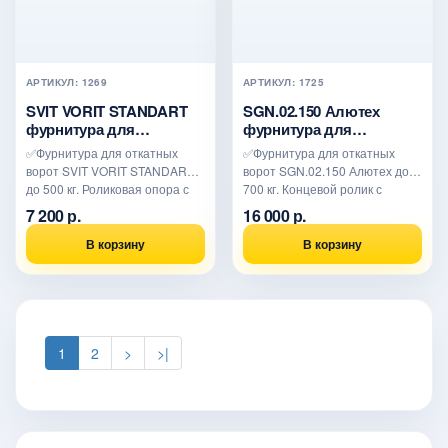
АРТИКУЛ: 1269
АРТИКУЛ: 1725
SVIT VORIT STANDART
SGN.02.150 Алютех
фурнитура для
фурнитура для
откатных ворот
откатных ворот
✅Фурнитура для откатных
✅Фурнитура для откатных
ворот SVIT VORIT STANDART
ворот SGN.02.150 Алютех до
до 500 кг. Роликовая опора с
700 кг. Концевой ролик с
усиленным подшипником..
металлическим колесом. М..
7 200 р.
16 000 р.
В корзину
В корзину
1
2
>
>|