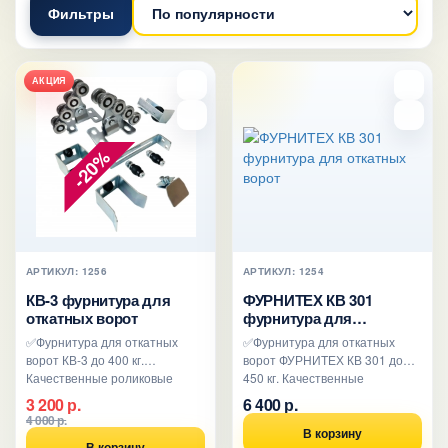
Фильтры
АКЦИЯ
-20%
АРТИКУЛ: 1256
АРТИКУЛ: 1254
КВ-3 фурнитура для
ФУРНИТЕХ КВ 301
откатных ворот
фурнитура для
откатных ворот
✅Фурнитура для откатных
✅Фурнитура для откатных
ворот КВ-3 до 400 кг.
ворот ФУРНИТЕХ КВ 301 до
Качественные роликовые
450 кг. Качественные
опоры. Уловители с
роликовые опоры. Уловители с
3 200 р.
6 400 р.
пластиковыми..
п..
4 000 р.
В корзину
В корзину