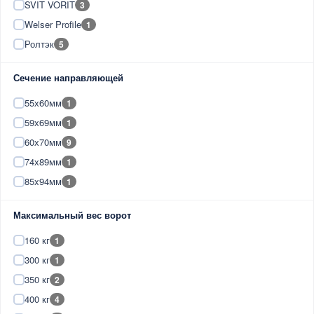
SVIT VORIT
3
Welser Profile
1
Ролтэк
5
Сечение направляющей
55х60мм
1
59х69мм
1
60х70мм
9
74х89мм
1
85x94мм
1
Максимальный вес ворот
160 кг
1
300 кг
1
350 кг
2
400 кг
4