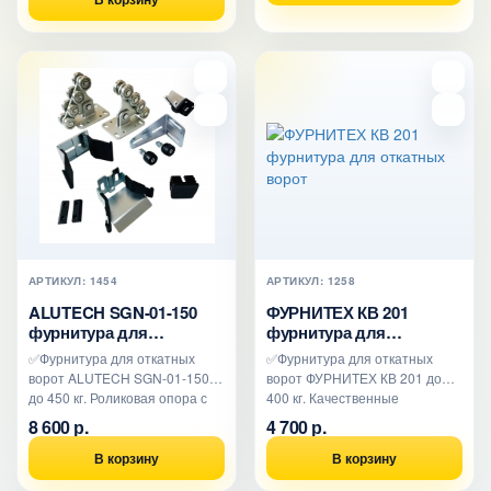
АРТИКУЛ: 1454
АРТИКУЛ: 1258
ALUTECH SGN-01-150
ФУРНИТЕХ КВ 201
фурнитура для
фурнитура для
откатных ворот
откатных ворот
✅Фурнитура для откатных
✅Фурнитура для откатных
ворот ALUTECH SGN-01-150
ворот ФУРНИТЕХ КВ 201 до
до 450 кг. Роликовая опора с
400 кг. Качественные
усиленным подшипником,..
роликовые опоры. Уловители с
8 600 р.
4 700 р.
п..
В корзину
В корзину