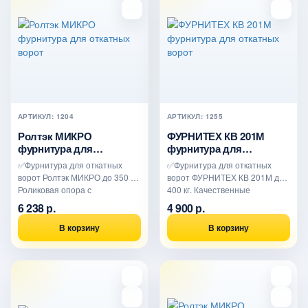
АРТИКУЛ: 1204
АРТИКУЛ: 1255
Ролтэк МИКРО
ФУРНИТЕХ КВ 201М
фурнитура для
фурнитура для
откатных ворот
откатных ворот
✅Фурнитура для откатных
✅Фурнитура для откатных
ворот Ролтэк МИКРО до 350 кг.
ворот ФУРНИТЕХ КВ 201М до
Роликовая опора с
400 кг. Качественные
низкотемпературной спазкой.
роликовые опоры. Уловители с
6 238 р.
4 900 р.
..
..
В корзину
В корзину