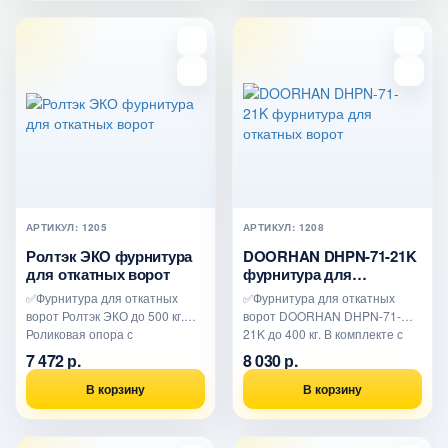
АРТИКУЛ: 1205
АРТИКУЛ: 1208
Ролтэк ЭКО фурнитура
DOORHAN DHPN-71-21K
для откатных ворот
фурнитура для
откатных ворот
✅Фурнитура для откатных
✅Фурнитура для откатных
ворот Ролтэк ЭКО до 500 кг.
ворот DOORHAN DHPN-71-
Роликовая опора с
21K до 400 кг. В комплекте с
низкотемпературной спазкой.
верхним уловителем, для м..
7 472 р.
8 030 р.
Ши..
В корзину
В корзину