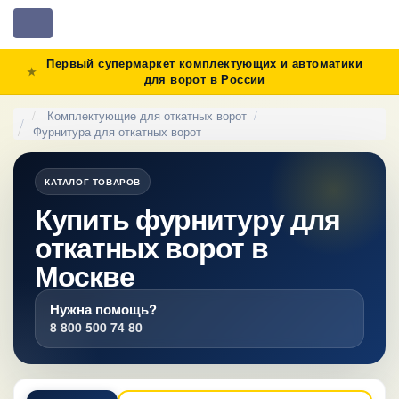
Toggle
navigation
Первый супермаркет комплектующих и автоматики
для ворот в России
Комплектующие для откатных ворот
Фурнитура для откатных ворот
КАТАЛОГ ТОВАРОВ
Купить фурнитуру для
откатных ворот в
Москве
Нужна помощь?
8 800 500 74 80