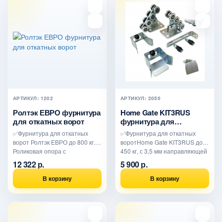
АРТИКУЛ: 1202
АРТИКУЛ: 2050
Ролтэк ЕВРО фурнитура
Home Gate KIT3RUS
для откатных ворот
фурнитура для
откатных ворот
✅Фурнитура для откатных
✅Фурнитура для откатных
ворот Ролтэк ЕВРО до 800 кг.
воротHome Gate KIT3RUS до
Роликовая опора с
450 кг, с 3,5 мм направляющей
низкотемпературной спазкой.
длиной 6 метров. Уло..
12 322 р.
5 900 р.
Ш..
В корзину
В корзину