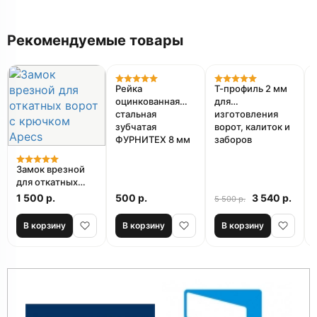
Рекомендуемые товары
Акция
Рейка
Т-профиль 2 мм
оцинкованная
для
стальная
изготовления
зубчатая
ворот, калиток и
6
ФУРНИТЕХ 8 мм
заборов
Замок врезной
для откатных
ворот с крючком
1 500 р.
500 р.
3 540 р.
5 500 р.
Apecs
В корзину
В корзину
В корзину