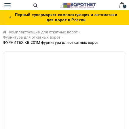
Toggle
0
navigation
Первый супермаркет комплектующих и автоматики
для ворот в России
›
Комплектующие для откатных ворот
›
Фурнитура для откатных ворот
›
ФУРНИТЕХ КВ 201М фурнитура для откатных ворот