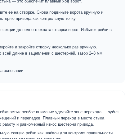
тыка — это обеспечит плавный ход ворот.
пите её на створке. Снова подвиньте ворота вручную и
естерню привода как контрольную точку.
секции до полного охвата створки ворот. Избыток рейки в
ткройте и закройте створку несколько раз вручную.
по всей длине в зацеплении с шестернёй, зазор 2–3 мм
а основании.
рейки встык особое внимание уделяйте зоне перехода — зубья
мещений и перепадов. Плавный переход в месте стыка
 работу и равномерный износ шестерни привода.
ьную секцию рейки как шаблон для контроля правильности