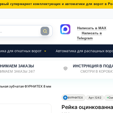
рвый супермаркет комплектующих и автоматики для ворот в Ро
Написать в MAX
Написать в
Telegram
ика для откатных ворот
Автоматика для распашных вор
НИМАЕМ ЗАКАЗЫ
ИНСТРУКЦИЯ В ПОД
ИМАЕМ ЗАКАЗЫ 24/7
СМОТРИ В КОРОБК
льная зубчатая ФУРНИТЕХ 8 мм
ФУРНИТЕХ
Арт.
1242
См
Ф
Рейка оцинкованна