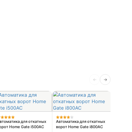
←
→
Привод 
ворот F
втоматика для откатных
Автоматика для откатных
орот Home Gate i500AC
ворот Home Gate i800AC