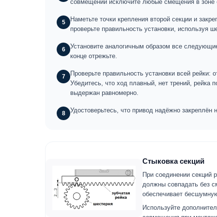
совмещении исключите любые смещения в зоне с
Наметьте точки крепления второй секции и закре
5
проверьте правильность установки, используя ш
Установите аналогичным образом все следующие 
6
конце отрежьте.
Проверьте правильность установки всей рейки: о
7
Убедитесь, что ход плавный, нет трений, рейка 
выдержан равномерно.
Удостоверьтесь, что привод надёжно закреплён н
8
Стыковка секций
При соединении секций 
должны совпадать без с
обеспечивает бесшумную
Используйте дополнител