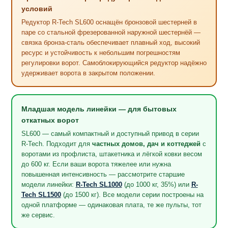
условий
Редуктор R-Tech SL600 оснащён бронзовой шестерней в
паре со стальной фрезерованной наружной шестернёй —
связка бронза-сталь обеспечивает плавный ход, высокий
ресурс и устойчивость к небольшим погрешностям
регулировки ворот. Самоблокирующийся редуктор надёжно
удерживает ворота в закрытом положении.
Младшая модель линейки — для бытовых
откатных ворот
SL600 — самый компактный и доступный привод в серии
R-Tech. Подходит для
частных домов, дач и коттеджей
с
воротами из профлиста, штакетника и лёгкой ковки весом
до 600 кг. Если ваши ворота тяжелее или нужна
повышенная интенсивность — рассмотрите старшие
модели линейки:
R-Tech SL1000
(до 1000 кг, 35%) или
R-
Tech SL1500
(до 1500 кг). Все модели серии построены на
одной платформе — одинаковая плата, те же пульты, тот
же сервис.