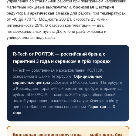
управления со стабильной работой при пониженном напряжении,
магнитные концевые выключатели,
бронзовая шестерня
редуктора и
арктическая смазка
для работы при температурах
от -40 до +70 °C. Мощность 280 Вт, скорость 13 м/мин,
интенсивность 25%. В базовой комплектации — два
четырёхканальных пульта ДУ, ключи разблокировки и
универсальная подставка.
R-Tech от РОЛТЭК — российский бренд с
гарантией 3 года и сервисом в трёх городах
R-Tech — собственная марка компании РОЛТЭК,
основанной в Санкт-Петербурге.
Официальные
сервисные центры
работают в Москве, Санкт-Петербурге
и Краснодаре: гарантийный ремонт не требует отправки за
рубеж. SL600AC.M — модель 2024 года с обновлённой
платой управления, рассчитанной на устойчивую работу
при нестабильном сетевом напряжении.
Гарантия — 3
года.
Бронзовая шестерня редуктора — надёжность без