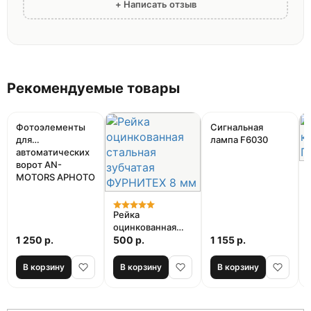
+ Написать отзыв
Рекомендуемые товары
Фотоэлементы
Сигнальная
для
лампа F6030
автоматических
ворот AN-
MOTORS APHOTO
Рейка
оцинкованная
1 250 р.
стальная
500 р.
1 155 р.
зубчатая
ФУРНИТЕХ 8 мм
В корзину
В корзину
В корзину