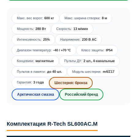
Макс. вес ворот:
600 кг
Макс. ширина створки:
8 м
Мощность:
280 Вт
Скорость:
13 м/мин
Интенсивность:
25%
Напряжение:
230 В AC
Диапазон температур:
-40 / +70 °C
Класс защиты:
IP54
Концевики:
магнитные
Пульты ДУ:
2 шт., 4-канальные
Пультов в памяти:
до 40 шт.
Модуль шестерни:
m4/Z17
Гарантия:
3 года
Шестерня: бронза
Арктическая смазка
Российский бренд
Комплектация R-Tech SL600AC.M