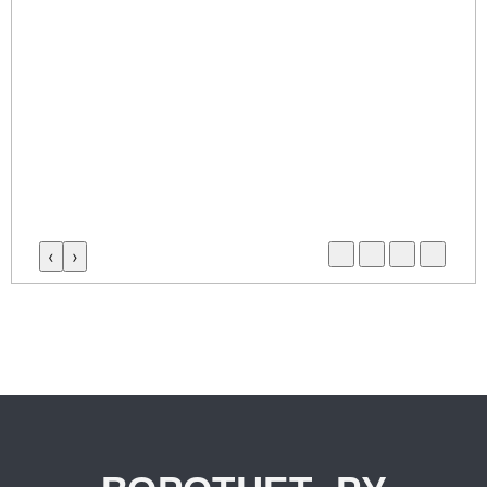
‹
›
.