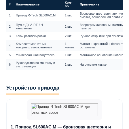
Кол-
#
Наименование
Примечание
во
Бронзовая шестерня, арктическа
1
Привод R-Tech SL600AC.M
1 шт.
смазка, обновлённая плата 2024
Пульт ДУ A-RT-4 4-
Запрограммированы, память до 
2
2 шт.
канальный
пультов
3
Ключ разблокировки
2 шт.
Ручное открытие при отключении
Комплект магнитных
1
Магнит + кронштейн, бесконтакт
4
концевых выключателей
компл.
остановка
5
Универсальная подставка
1 шт.
Монтажное основание нового об
Руководство по монтажу и
6
1 шт.
На русском языке
эксплуатации
Устройство привода
1. Привод SL600AC.M — бронзовая шестерня и