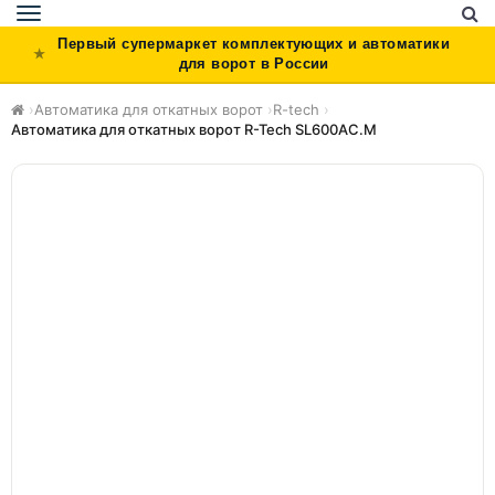
Toggle
navigation
Первый супермаркет комплектующих и автоматики
для ворот в России
›
Автоматика для откатных ворот
›
R-tech
›
Автоматика для откатных ворот R-Tech SL600AC.М