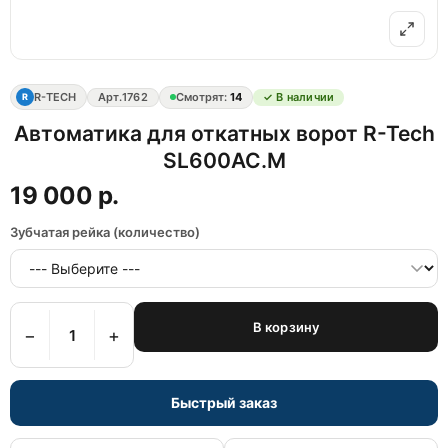
R-TECH
Арт.
1762
Смотрят:
14
✓ В наличии
R
Автоматика для откатных ворот R-Tech
SL600AC.М
19 000 р.
Зубчатая рейка (количество)
В корзину
−
+
Быстрый заказ