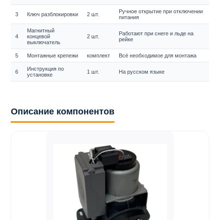
Ручное открытие при отключении
3
Ключ разблокировки
2 шт.
питания
Магнитный
Работают при снеге и льде на
4
концевой
2 шт.
рейке
выключатель
5
Монтажные крепежи
комплект
Всё необходимое для монтажа
Инструкция по
6
1 шт.
На русском языке
установке
Описание компонентов