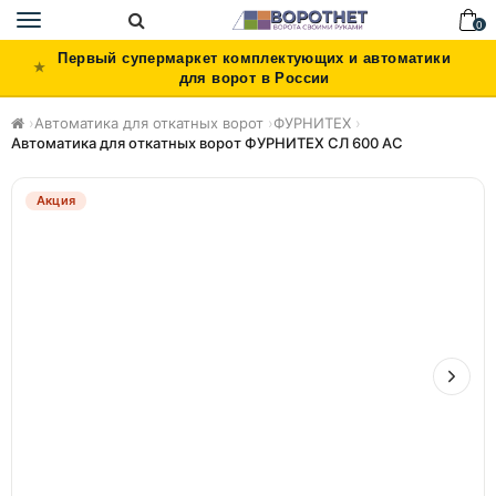
Toggle
0
navigation
Первый супермаркет комплектующих и автоматики
для ворот в России
›
Автоматика для откатных ворот
›
ФУРНИТЕХ
›
Автоматика для откатных ворот ФУРНИТЕХ СЛ 600 AC
Акция