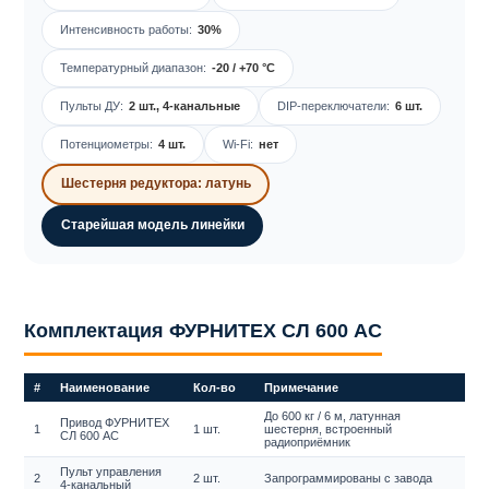
Интенсивность работы:
30%
Температурный диапазон:
-20 / +70 °C
Пульты ДУ:
2 шт., 4-канальные
DIP-переключатели:
6 шт.
Потенциометры:
4 шт.
Wi-Fi:
нет
Шестерня редуктора: латунь
Старейшая модель линейки
Комплектация ФУРНИТЕХ СЛ 600 AC
#
Наименование
Кол-во
Примечание
До 600 кг / 6 м, латунная
Привод ФУРНИТЕХ
1
1 шт.
шестерня, встроенный
СЛ 600 AC
радиоприёмник
Пульт управления
2
2 шт.
Запрограммированы с завода
4-канальный