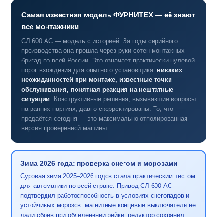
Самая известная модель ФУРНИТЕХ — её знают
все монтажники
СЛ 600 AC — модель с историей. За годы серийного
производства она прошла через руки сотен монтажных
бригад по всей России. Это означает практически нулевой
порог вхождения для опытного установщика:
никаких
неожиданностей при монтаже, известные точки
обслуживания, понятная реакция на нештатные
ситуации
. Конструктивные решения, вызывавшие вопросы
на ранних партиях, давно скорректированы. То, что
продаётся сегодня — это максимально отполированная
версия проверенной машины.
Зима 2026 года: проверка снегом и морозами
Суровая зима 2025–2026 годов стала практическим тестом
для автоматики по всей стране. Привод СЛ 600 AC
подтвердил работоспособность в условиях снегопадов и
устойчивых морозов: магнитные концевые выключатели не
дали сбоев при обледенении рейки, редуктор сохранил