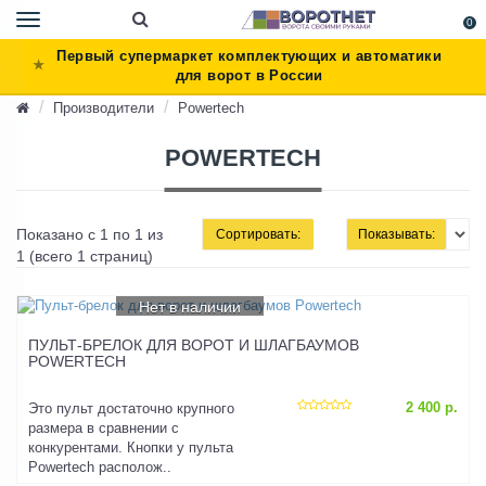
Toggle
0
navigation
Первый супермаркет комплектующих и автоматики
для ворот в России
Производители
Powertech
POWERTECH
Показано с 1 по 1 из
Сортировать:
Показывать:
1 (всего 1 страниц)
Нет в наличии
ПУЛЬТ-БРЕЛОК ДЛЯ ВОРОТ И ШЛАГБАУМОВ
POWERTECH
2 400 р.
Это пульт достаточно крупного
размера в сравнении с
конкурентами. Кнопки у пульта
Powertech располож..